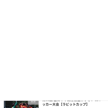
プレミアリーグ大分U-11 第5・6節
試合
2022年8月19日
レベルアップナイターリーグ 第3節
試合
2022年7月13日
第24回如水カップU-12
試合
2022年7月12日
第11回 全日本不動産協会杯争奪U-12サ
試合
ッカー大会【ラビットカップ】